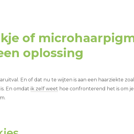
kje of microhaarpigme
een oplossing
ruitval. En of dat nu te wijten is aan een haarziekte zoa
 is. En omdat
ik zelf weet
hoe confronterend het is om je 
em.
kjes